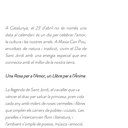
A Catalunya, el 23 d’abril no és només una 
data al calendari: és un dia per celebrar l’amor, 
la cultura i les nostres arrels. A Masia Can Pou, 
envoltats de natura i tradició, vivim el Dia de 
Sant Jordi amb una energia especial que ens 
connecta amb el millor de la nostra terra.
Una Rosa per a l’Amor, un Llibre per a l’Ànima
La llegenda de Sant Jordi, el cavaller que va 
vèncer el drac per salvar la princesa, pren vida 
cada any amb milers de roses vermelles i llibres 
que omplen els carrers de pobles i ciutats. Les 
parelles s’intercanvien flors i literatura, i 
l’ambient s’omple de poesia, música i emoció.