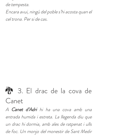
de tempesta.
Encara avui, ningú del poble s’hi acosta quan el 
cel trona. Per si de cas.
🐉 3. El drac de la cova de 
Canet
A 
Canet d’Adri
 hi ha una cova amb una 
entrada humida i estreta. La llegenda diu que 
un drac hi dormia, amb ales de ratpenat i ulls 
de foc. Un monjo del monestir de Sant Medir 