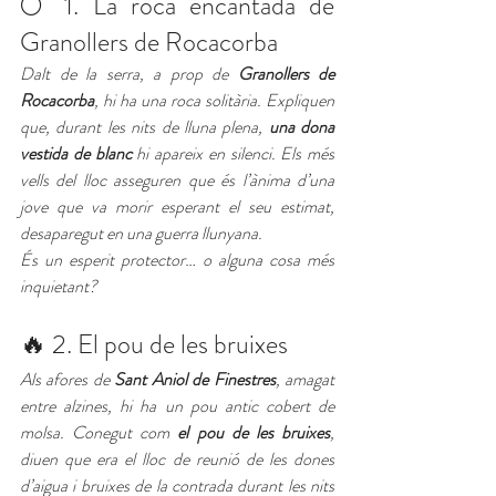
🌕 1. La roca encantada de 
Granollers de Rocacorba
Dalt de la serra, a prop de 
Granollers de 
Rocacorba
, hi ha una roca solitària. Expliquen 
que, durant les nits de lluna plena, 
una dona 
vestida de blanc
 hi apareix en silenci. Els més 
vells del lloc asseguren que és l’ànima d’una 
jove que va morir esperant el seu estimat, 
desaparegut en una guerra llunyana.
És un esperit protector… o alguna cosa més 
inquietant?
🔥 2. El pou de les bruixes
Als afores de 
Sant Aniol de Finestres
, amagat 
entre alzines, hi ha un pou antic cobert de 
molsa. Conegut com 
el pou de les bruixes
, 
diuen que era el lloc de reunió de les 
dones 
d’aigua
 i bruixes de la contrada durant les nits 