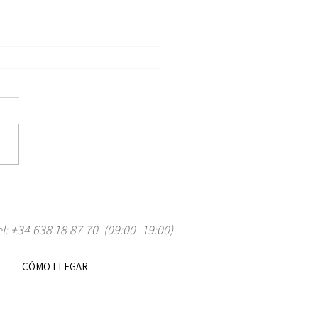
egalar en Navidad: las
es ideas de regalos
nales y por qué una estancia
l: +34 638 18 87 70 (09:00 -19:00)
sia Can Pou es la opción
cta
CÓMO LLEGAR