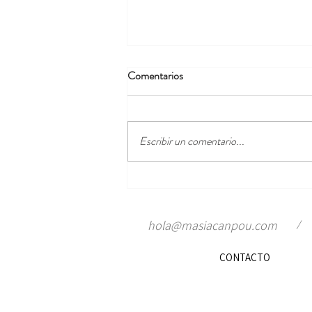
Comentarios
Escribir un comentario...
El alma del valle se hace arte:
Llemenart en Cartellà
/
hola@masiacanpou.com
CONTACTO