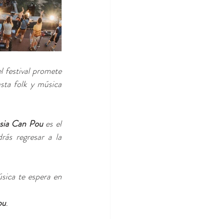
l festival promete 
ta folk y música 
sia Can Pou
 es el 
ás regresar a la 
sica te espera en 
ou
.