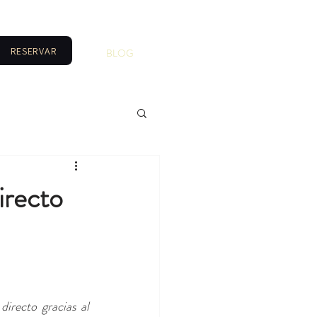
RESERVAR
BLOG
irecto
Con la llegada de la primavera, Girona se convierte en el epicentro de la música en directo gracias al 