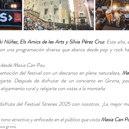
 Núñez, Els Amics de les Arts y Sílvia Pérez Cruz
. Este año, e
con una programación diversa que abarca desde pop y rock has
es desde Masia Can Pou
 emoción del festival con un descanso en plena naturaleza, 
Ma
ojarte. Después de disfrutar de un concierto en Girona, podr
alojamiento rural y relajarte con vistas a la montaña.
disfruta del Festival Strenes 2025 con nosotros. ¡La mejor mú
tono atractivo y enfocado en el público que visita 
Masia Can P
ica girona