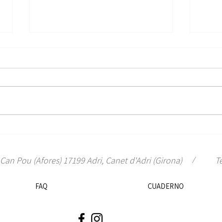
Detrás de los muros de piedra:
Qué r
Por qué hacemos lo que hacemos
mejor
origi
/
Can Pou (Afores) 17199 Adri, Canet d'Adri (Girona)
Te
en Ma
perfe
FAQ
CUADERNO