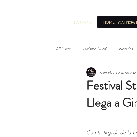
HOME
HAB
LA MASIA
GALERIA
All Posts
Turismo Rural
Noticias
Can Pou Turisme Rur
Festival S
Llega a Gi