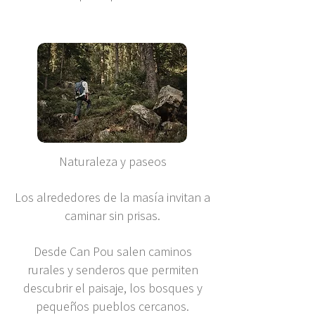
Naturaleza y paseos
Los alrededores de la masía invitan a
caminar sin prisas.
Desde Can Pou salen caminos
rurales y senderos que permiten
descubrir el paisaje, los bosques y
pequeños pueblos cercanos.