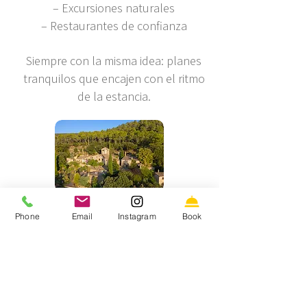
– Excursiones naturales
– Restaurantes de confianza
Siempre con la misma idea: planes
tranquilos que encajen con el ritmo
de la estancia.
La experiencia en la casa
Phone
Email
Instagram
Book
A veces el mejor plan es simplemente
quedarse.
Desayunar sin prisas, leer junto a la