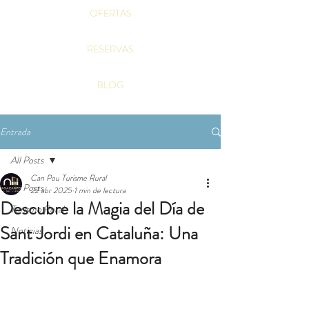
OFERTAS
RESERVAS
BLOG
Entrada
All Posts
Can Pou Turisme Rural
All Posts
22 abr 2025
1 min de lectura
Descubre la Magia del Día de
Turismo Rural
Sant Jordi en Cataluña: Una
Noticias
Tradición que Enamora