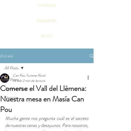
OFERTAS
RESERVAS
BLOG
Entrada
All Posts
Can Pou Turisme Rural
All Posts
15 feb
2 min de lectura
Comerse el Vall del Llèmena:
Turismo Rural
Nuestra mesa en Masía Can
Noticias
Pou
Mucha gente nos pregunta cuál es el secreto 
de nuestras cenas y desayunos. Para nosotros, 