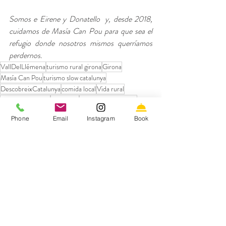
Somos e Eirene y Donatello  y, desde 2018, 
cuidamos de Masía Can Pou para que sea el 
refugio donde nosotros mismos querríamos 
perdernos.
VallDelLlémena
turismo rural girona
Girona
Masía Can Pou
turismo slow catalunya
DescobreixCatalunya
comida local
Vida rural
TurismoConAlma
VidaRural
RefugioConEncanto
GastronomiaLocal
Slow food
Km0
SlowFood
Phone
Email
Instagram
Book
Turismo Rural
Entradas recientes
Ver todo